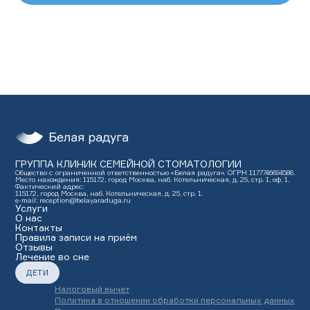
ГРУППА КЛИНИК СЕМЕЙНОЙ СТОМАТОЛОГИИ
Общество с ограниченной ответственностью «Белая радуга». ОГРН 1177746694586.
Место нахождения: 115172, город Москва, наб. Котельническая, д. 25, стр. 1, оф. 1.
Фактический адрес:
115172, город Москва, наб. Котельническая, д. 25, стр. 1.
e-mail: reception@belayaraduga.ru
Услуги
О нас
Контакты
Правила записи на приём
Отзывы
Лечение во сне
ДЕТИ
Налоговый вычет
Политика в отношении обработки персональных данных