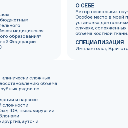
О СЕБЕ
Автор нескольких науч
кая

Особое место в моей п
 бюджетным 
установка дентальных
ельного 
случаях, сопряженных
ская медицинская 
объема костной ткани.
го образования» 
кой Федерации

СПЕЦИАЛИЗАЦИЯ
0
Имплантолог, Врач ст
 клинически сложных 
 восстановлению объема 
 зубных рядов по 
дации и наркозе

 сложности

», IDR, пьезохирургии

блонами

рургия, ауто- и 