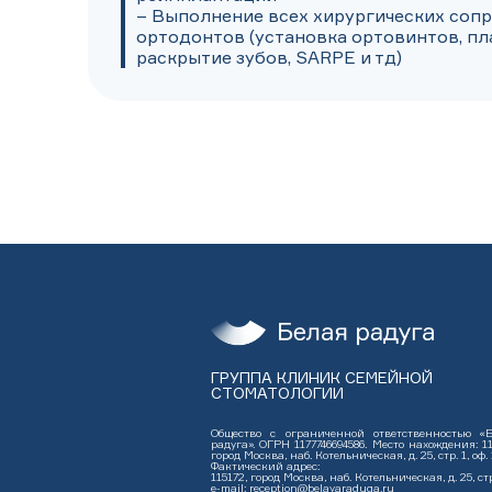
– Выполнение всех хирургических сопр
ортодонтов (установка ортовинтов, плас
раскрытие зубов, SARPE и тд)
ГРУППА КЛИНИК СЕМЕЙНОЙ
СТОМАТОЛОГИИ
Общество с ограниченной ответственностью «
радуга». ОГРН 1177746694586. Место нахождения: 11
город Москва, наб. Котельническая, д. 25, стр. 1, оф. 
Фактический адрес:
115172, город Москва, наб. Котельническая, д. 25, стр
e-mail: reception@belayaraduga.ru