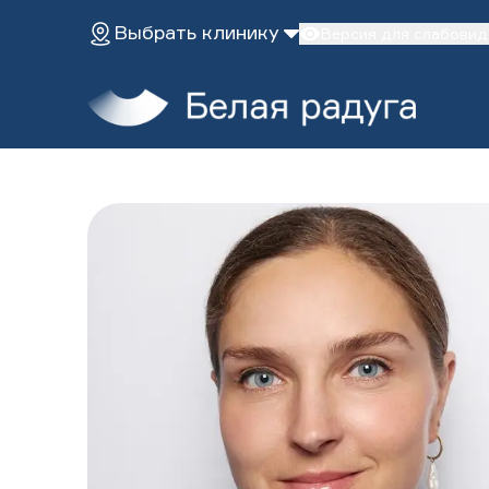
Выбрать клинику
Версия для слабови
Главная
Услуги
О нас
Эстетическая стоматология
Диагностика
Пациентам
Лечение во сне
Имплантация зубов
Терапевтическая стома
Клиники
Протезирование
Хирургическая стомато
ДЕТИ
Лечение детей
Лечение во сне
Исправление прикуса
Все услуги
ЗАПИСАТЬСЯ НА ПРИЕМ
Профилактика
Версия для слабовидящих
+7 (495) 132-31-03