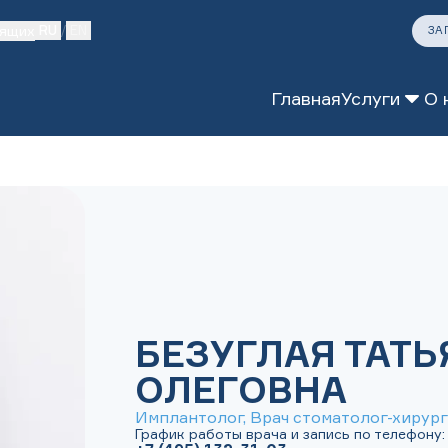
дящих
RU
/
EN
ЗА
Главная
Услуги
О 
тология
логия
БЕЗУГЛАЯ ТАТЬ
ОЛЕГОВНА
Имплантолог, Врач стоматолог-хирург
График работы врача и запись по телефону: