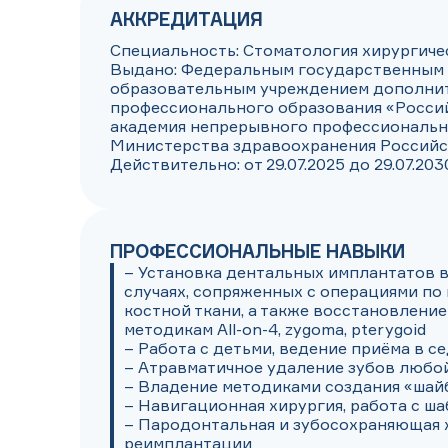
АККРЕДИТАЦИЯ
Специальность: Стоматология хирургичес
Выдано: Федеральным государственным
образовательным учреждением дополнит
профессионального образования «Россий
академия непрерывного профессионально
Министерства здравоохранения Российс
Действительно: от 29.07.2025 до 29.07.203
ПРОФЕССИОНАЛЬНЫЕ НАВЫКИ
– Установка дентальных имплантатов в
случаях, сопряженных с операциями по
костной ткани, а также восстановление
методикам All-on-4, zygoma, pterygoid

– Работа с детьми, ведение приёма в се
– Атравматичное удаление зубов любой
– Владение методиками создания «шайбы
– Навигационная хирургия, работа с ша
– Пародонтальная и зубосохраняющая хи
реимплантации
