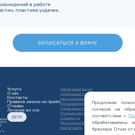
овождений в работе 
тин, пластика уздечек, 
ЗАПИСАТЬСЯ К ВРАЧУ
Услуги
Налоговый вычет
О нас
Политика в отношении обработки
Контакты
персональных данных
Правила записи на приём
Продолжая пользо
Пользовательское соглашение
Отзывы
Страховые компании
согласие на обра
Лечение во сне
Полный перечень юридических докумен
соответствии с
По
ДЕТИ
Стоимость
Белая
обрабатывались, 
5172,
Программа Благодарности
1.
Карта сайта
браузера. Отказ от
. 1.