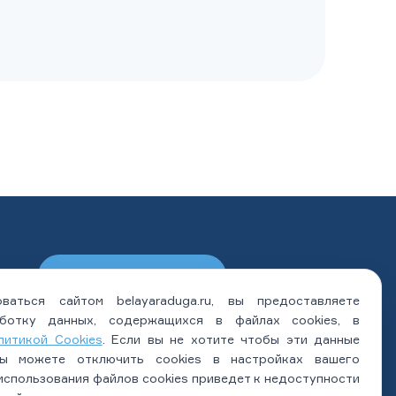
ЗАПИСАТЬСЯ НА ПРИЕМ
ваться сайтом belayaraduga.ru, вы предоставляете
МОБИЛЬНОЕ ПРИЛОЖЕНИЕ
ботку данных, содержащихся в файлах cookies, в
App Store
Google Play
тов
литикой Cookies
. Если вы не хотите чтобы эти данные
+7 (495) 132-31-03
вы можете отключить cookies в настройках вашего
НАПИСАТЬ НАМ
 использования файлов cookies приведет к недоступности