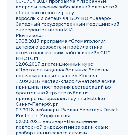
03-07.04.2017 программа «Избранные 
вопросы лечения заболеваний слизистой 
оболочки полости рта у

взрослых и детей» ФГБОУ ВО «Северо-
Западный государственный медицинский 
университет имени И.И.

Мечникова»

17.05.2017 программа «Стоматология 
детского возраста и профилактика 
стоматологических заболеваний» СПб

ИНСТОМ

12.06.2017 дистанционный курс 
«Протокол ведения больных: болезни 
периапикальных тканей» Москва

12.09.2018 мастер-класс «Анатомические 
принципы построения реставраций во 
фронтальной группе зубов на

примере материалов группы Estelite» 
Санкт-Петербург

03.2018 вебинары Руслан Беретарь Direct 
Posterior. Морфология

02.08.2021. вебинар «Выполнение 
повторной эндодонтии за один сеанс: 
разбор клинического случая»
