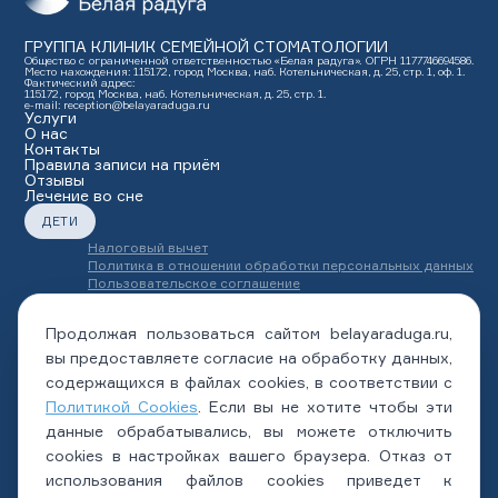
ГРУППА КЛИНИК СЕМЕЙНОЙ СТОМАТОЛОГИИ
Общество с ограниченной ответственностью «Белая радуга». ОГРН 1177746694586.
Место нахождения: 115172, город Москва, наб. Котельническая, д. 25, стр. 1, оф. 1.
Фактический адрес:
115172, город Москва, наб. Котельническая, д. 25, стр. 1.
e-mail: reception@belayaraduga.ru
Услуги
О нас
Контакты
Правила записи на приём
Отзывы
Лечение во сне
ДЕТИ
Налоговый вычет
Политика в отношении обработки персональных данных
Пользовательское соглашение
Страховые компании
Полный перечень юридических документов
Продолжая пользоваться сайтом belayaraduga.ru,
Стоимость
Программа Благодарности
вы предоставляете согласие на обработку данных,
Карта сайта
содержащихся в файлах cookies, в соответствии с
Политикой Cookies
. Если вы не хотите чтобы эти
ЗАПИСАТЬСЯ НА ПРИЕМ
данные обрабатывались, вы можете отключить
МОБИЛЬНОЕ ПРИЛОЖЕНИЕ
cookies в настройках вашего браузера. Отказ от
App Store
Google Play
использования файлов cookies приведет к
+7 (495) 132-31-03