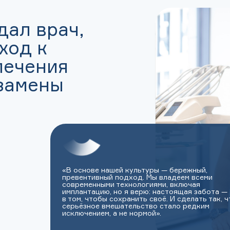
дал врач,
ход к
лечения
 замены
«В основе нашей культуры — бережный,
превентивный подход. Мы владеем всеми
современными технологиями, включая
имплантацию, но я верю: настоящая забота —
в том, чтобы сохранить своё. И сделать так, 
серьёзное вмешательство стало редким
исключением, а не нормой».