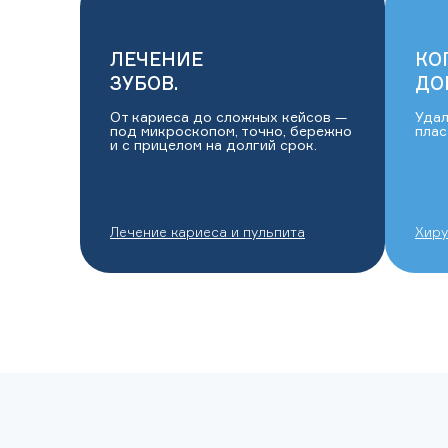
ЛЕЧЕНИЕ
КО
ЗУБОВ.
ДО
От кариеса до сложных кейсов —
Удал
под микроскопом, точно, бережно
плас
и с прицелом на долгий срок.
Лечение кариеса и пульпита
Хиру