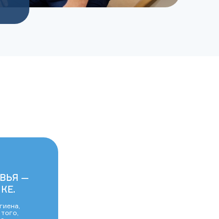
ВЬЯ —
КЕ.
гиена,
 того,