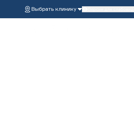
Выбрать клинику
Версия для слабови
Услуги
О нас
Пациентам
Эстетическая стоматология
Диагностика
Лечение во сне
Клиники
Имплантация зубов
Терапевтическая стома
Протезирование
Хирургическая стомато
ДЕТИ
Лечение детей
Лечение во сне
ЗАПИСАТЬСЯ НА ПРИЕМ
Исправление прикуса
Все услуги
Версия для слабовидящих
Профилактика
«БЕЛАЯ РАДУГА
+7 (495) 132-31-03
стоматология с н
Группа клиник нового поколения
Объединяем инновации и заботу