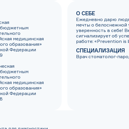
О СЕБЕ
Ежедневно дарю людя
кая

мечты о белоснежной 
 бюджетным 
уверенность в себе! В
ельного 
сигнализирует об успе
ская медицинская 
работе: «Prevention is 
го образования» 
кой Федерации

СПЕЦИАЛИЗАЦИЯ
9

Врач стоматолог-паро
еская

 бюджетным 
ельного 
ская медицинская 
го образования» 
кой Федерации

28
та для диагностики, 