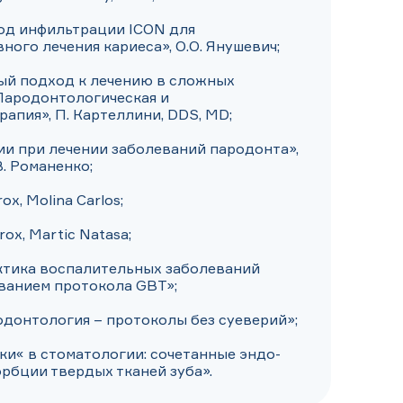
од инфильтрации ICON для 
ого лечения кариеса», О.О. Янушевич;

й подход к лечению в сложных 
Пародонтологическая и 
апия», П. Картеллини, DDS, MD;

и при лечении заболеваний пародонта», 
. Романенко;

x, Molina Carlos;

rox, Martic Natasa;

ктика воспалительных заболеваний 
ванием протокола GBT»;

донтология – протоколы без суеверий»;

ки« в стоматологии: сочетанные эндо-
рбции твердых тканей зуба».