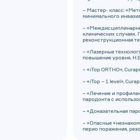
– Мастер- класс: «Мет
минимального инвазивн
– «Междисциплинарны
клинических случаях. 
реконструкционная тер
– «Лазерные технологи
повышение уровня, Н.В
– «iTop ORTHO», Curapro
– «iTop – 1 level», Curap
– «Лечение и профила
пародонта с использо
– «Доказательная паро
– «Опасные «незнаком
перио поражения, резо