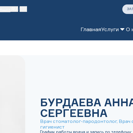
дящих
RU
/
EN
ЗА
Главная
Услуги
О 
тология
логия
БУРДАЕВА АНН
СЕРГЕЕВНА
Врач стоматолог-пародонтолог, Врач 
гигиенист
График работы врача и запись по телефону: