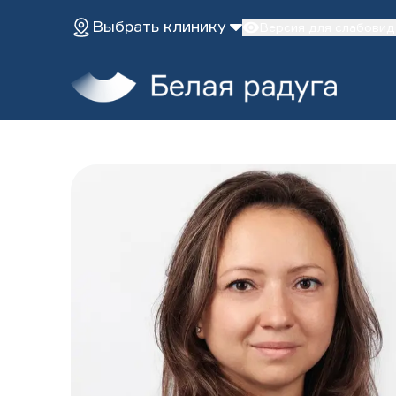
Выбрать клинику
Версия для слабови
Главная
Услуги
О нас
Эстетическая стоматология
Диагностика
Пациентам
Лечение во сне
Имплантация зубов
Терапевтическая стома
Клиники
Протезирование
Хирургическая стомато
ДЕТИ
Лечение детей
Лечение во сне
Исправление прикуса
Все услуги
ЗАПИСАТЬСЯ НА ПРИЕМ
Профилактика
Версия для слабовидящих
+7 (495) 132-31-03