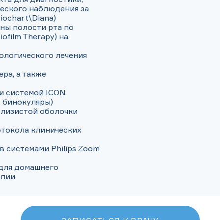
еского наблюдения за 
                             

ы полости рта по 
film Therapy) на 
логического лечения

ра, а также 
                               

 системой ICON

 бинокуляры)

слизистой оболочки 
токола клинических 
 системами Philips Zoom 
для домашнего 
апии