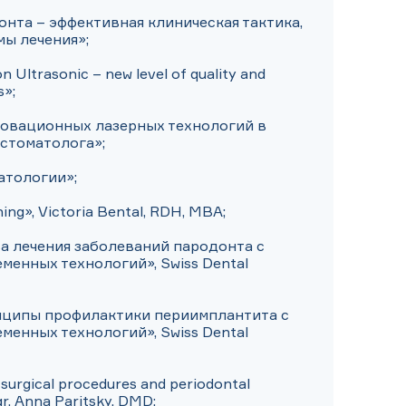
нта – эффективная клиническая тактика, 
ы лечения»;

 Ultrasonic – new level of quality and 
»;

овационных лазерных технологий в 
стоматолога»;

атологии»;

ing», Victoria Bental, RDH, MBA;

а лечения заболеваний пародонта с 
енных технологий», Swiss Dental 
нципы профилактики периимплантита с 
енных технологий», Swiss Dental 
 surgical procedures and periodontal 
r. Anna Paritsky, DMD;
