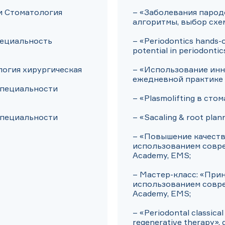
и Стоматология 
– «Заболевания пародо
алгоритмы, выбор схем
пециальность 
– «Periodontics hands-on
potential in periodontics
огия хирургическая

– «Использование инн
ежедневной практике 
пециальности 
– «Plasmolifting в стом
пециальности 
– «Sacaling & root plann
– «Повышение качеств
использованием соврем
Academy, EMS;

– Мастер-класс: «При
использованием соврем
Academy, EMS;

– «Periodontal classical
regenerative therapy», g