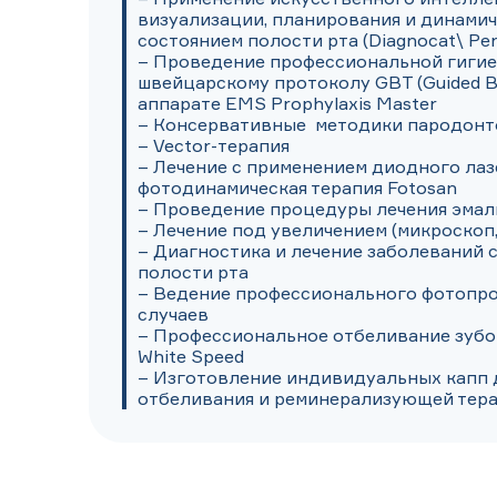
визуализации, планирования и динамич
состоянием полости рта (Diagnocat\ Periochart\Diana)                               
– Проведение профессиональной гигиен
швейцарскому протоколу GBT (Guided Bio
аппарате EMS Prophylaxis Master

– Консервативные  методики пародонто
– Vector-терапия

– Лечение с применением диодного лазе
фотодинамическая терапия Fotosan                        
– Проведение процедуры лечения эмали
– Лечение под увеличением (микроскоп,
– Диагностика и лечение заболеваний 
полости рта 

– Ведение профессионального фотопро
случаев

– Профессиональное отбеливание зубов
White Speed

– Изготовление индивидуальных капп 
отбеливания и реминерализующей тер