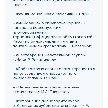
использованием метода силиконового 
ключа»;

– «Функциональная окклюзия», С. Блум;

– «Инновации в обработке корневых 
каналов с последующим 
пломбированием 
термопластифицированной гуттаперчей. 
Работа с бинокулярными лупами, 
дентальным микроскопом», Е. Платонов;

– «Реставрация жевательной группы 
зубов», Р. Василиадис;

– «Работа врача стоматолога-терапевта с 
использованием операционного 
микроскопа», А. Гецман;

– «Первичная консультация врача 
стоматолога», И.А. Платонов;

– «Устранение дисколорита зубов, 
отбеливание зубов, система Zoom4», А. 