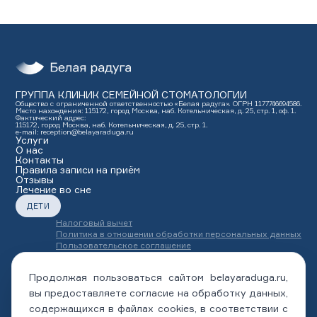
ГРУППА КЛИНИК СЕМЕЙНОЙ СТОМАТОЛОГИИ
Общество с ограниченной ответственностью «Белая радуга». ОГРН 1177746694586.
Место нахождения: 115172, город Москва, наб. Котельническая, д. 25, стр. 1, оф. 1.
Фактический адрес:
115172, город Москва, наб. Котельническая, д. 25, стр. 1.
e-mail: reception@belayaraduga.ru
Услуги
О нас
Контакты
Правила записи на приём
Отзывы
Лечение во сне
ДЕТИ
Налоговый вычет
Политика в отношении обработки персональных данных
Пользовательское соглашение
Страховые компании
Полный перечень юридических документов
Продолжая пользоваться сайтом belayaraduga.ru,
Стоимость
Программа Благодарности
вы предоставляете согласие на обработку данных,
Карта сайта
содержащихся в файлах cookies, в соответствии с