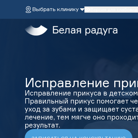
Выбрать клинику
Версия для слабови
Главная
Услуги
О нас
Эстетическая стоматология
Диагностика
Пациентам
Лечение во сне
Имплантация зубов
Терапевтическая стома
Клиники
Протезирование
Хирургическая стомато
Исправление при
ДЕТИ
Лечение детей
Лечение во сне
Исправление прикуса
Все услуги
ЗАПИСАТЬСЯ НА ПРИЕМ
Исправление прикуса в детском 
Профилактика
Правильный прикус помогает че
Версия для слабовидящих
уход за зубами и защищает суст
лечение, тем мягче оно проходи
+7 (495) 132-31-03
результат.