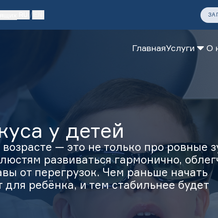
дящих
RU
/
EN
ЗА
Главная
Услуги
О 
тология
логия
куса у детей
возрасте — это не только про ровные з
люстям развиваться гармонично, облег
авы от перегрузок. Чем раньше начать
т для ребёнка, и тем стабильнее будет