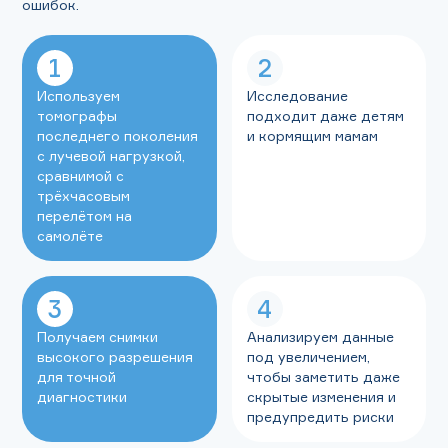
ошибок.
1
2
Используем
Исследование
томографы
подходит даже детям
последнего поколения
и кормящим мамам
с лучевой нагрузкой,
сравнимой с
трёхчасовым
перелётом на
самолёте
3
4
Получаем снимки
Анализируем данные
высокого разрешения
под увеличением,
для точной
чтобы заметить даже
диагностики
скрытые изменения и
предупредить риски