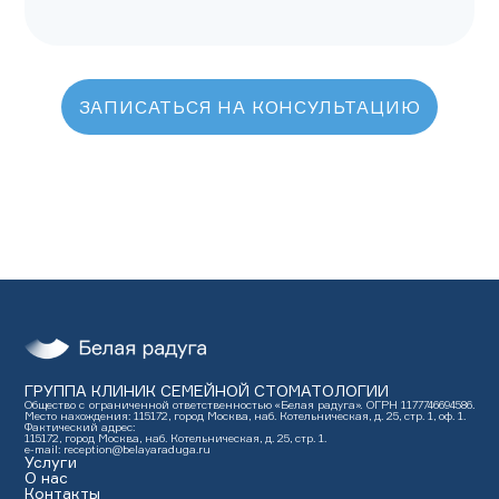
ЗАПИСАТЬСЯ НА КОНСУЛЬТАЦИЮ
ГРУППА КЛИНИК СЕМЕЙНОЙ СТОМАТОЛОГИИ
Общество с ограниченной ответственностью «Белая радуга». ОГРН 1177746694586.
Место нахождения: 115172, город Москва, наб. Котельническая, д. 25, стр. 1, оф. 1.
Фактический адрес:
115172, город Москва, наб. Котельническая, д. 25, стр. 1.
e-mail: reception@belayaraduga.ru
Услуги
О нас
Контакты