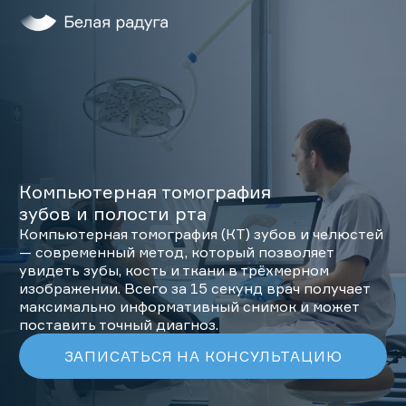
Главная
Услуги
О нас
Пациентам
Лечение во сне
Компьютерная томография
Клиники
зубов и полости рта
Компьютерная томография (КТ) зубов и челюстей
ДЕТИ
— современный метод, который позволяет
ЗАПИСАТЬСЯ НА ПРИЕМ
увидеть зубы, кость и ткани в трёхмерном
изображении. Всего за 15 секунд врач получает
максимально информативный снимок и может
поставить точный диагноз.
+7 (495) 132-31-03
ЗАПИСАТЬСЯ НА КОНСУЛЬТАЦИЮ