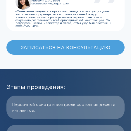
Мирзоян Д.А., врач
стоматолог-пародонтолог
«Очень важно научиться правильно очищать конструкции дома:
это позволяет предотвратить воспаление тканей вокруг
имплантатов, снизить риск развития периимплантита и
сохранить долговечность всей ортопедической конструкции. Мы
подбираем щётки, ирригатор и флосс, чтобы уход был простым и
эффективным».
ЗАПИСАТЬСЯ НА КОНСУЛЬТАЦИЮ
Этапы проведения:
Первичный осмотр и контроль состояния дёсен и
имплантов.