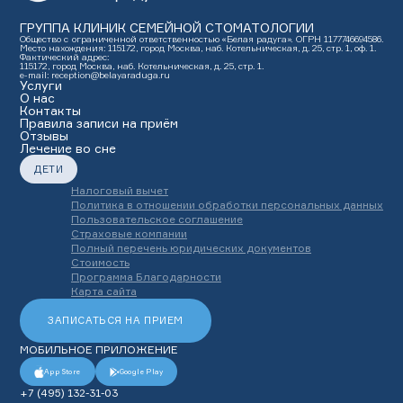
ГРУППА КЛИНИК СЕМЕЙНОЙ СТОМАТОЛОГИИ
Общество с ограниченной ответственностью «Белая радуга». ОГРН 1177746694586.
Место нахождения: 115172, город Москва, наб. Котельническая, д. 25, стр. 1, оф. 1.
Фактический адрес:
115172, город Москва, наб. Котельническая, д. 25, стр. 1.
e-mail: reception@belayaraduga.ru
Услуги
О нас
Контакты
Правила записи на приём
Отзывы
Лечение во сне
ДЕТИ
Налоговый вычет
Политика в отношении обработки персональных данных
Пользовательское соглашение
Страховые компании
Полный перечень юридических документов
Стоимость
Программа Благодарности
Карта сайта
ЗАПИСАТЬСЯ НА ПРИЕМ
МОБИЛЬНОЕ ПРИЛОЖЕНИЕ
App Store
Google Play
+7 (495) 132-31-03