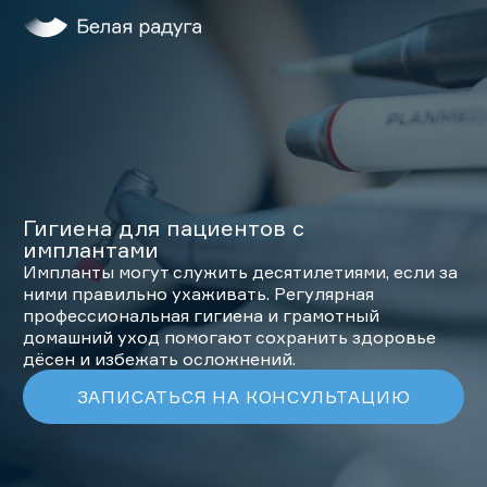
Главная
Услуги
О нас
Пациентам
Лечение во сне
Гигиена для пациентов с
Клиники
имплантами
Импланты могут служить десятилетиями, если за
ДЕТИ
ними правильно ухаживать. Регулярная
профессиональная гигиена и грамотный
ЗАПИСАТЬСЯ НА ПРИЕМ
домашний уход помогают сохранить здоровье
дёсен и избежать осложнений.
ЗАПИСАТЬСЯ НА КОНСУЛЬТАЦИЮ
+7 (495) 132-31-03