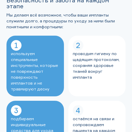
Безопасность и забота на каждом
этапе
Мы делаем всё возможное, чтобы ваши импланты
служили долго, а процедуры по уходу за ними были
понятными и комфортными:
1
2
используем
проводим гигиену по
специальные
щадящим протоколам,
инструменты, которые
сохраняя здоровье
не повреждают
тканей вокруг
поверхность
импланта
имплантов и не
травмируют десну
3
4
подбираем
остаёмся на связи и
индивидуальные
сопровождаем
средства для ухода
пациента на каждом