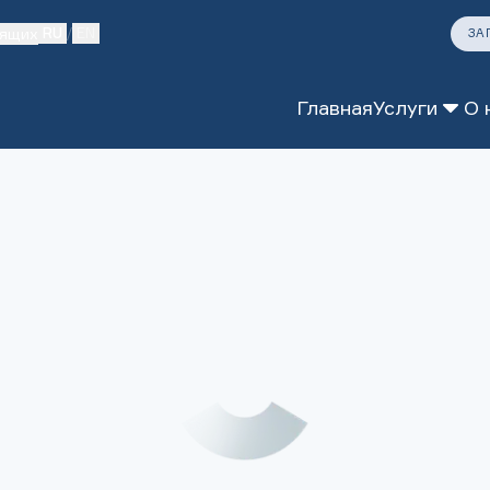
дящих
RU
/
EN
ЗА
Главная
Услуги
О 
тология
логия