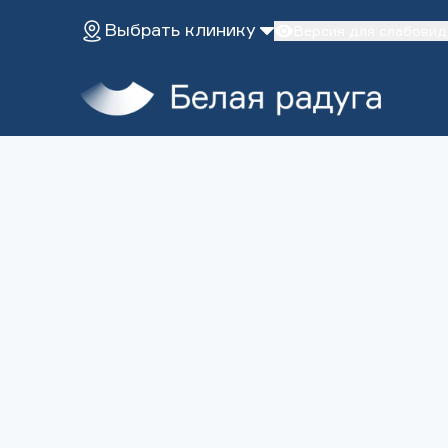
Выбрать клинику
Версия для слабови
Главная
Услуги
О нас
Эстетическая стоматология
Диагностика
Пациентам
Лечение во сне
Имплантация зубов
Терапевтическая стома
Клиники
Протезирование
Хирургическая стомато
ДЕТИ
Лечение детей
Лечение во сне
Исправление прикуса
Все услуги
ЗАПИСАТЬСЯ НА ПРИЕМ
Профилактика
Версия для слабовидящих
+7 (495) 132-31-03