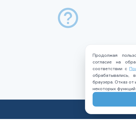
Продолжая пользо
согласие на обра
соответствии с
По
обрабатывались, 
браузера. Отказ от
некоторых функций 
Услуги
Налоговый вычет
О нас
Политика в отношении обработки
Контакты
персональных данных
Правила записи на приём