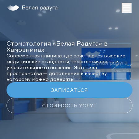
Главная
Услуги
Стоматология «Белая Радуга» в
О нас
Хамовниках
Пациентам
Современная клиника, где сочетаются высокие
медицинские стандарты, технологичность и
Лечение во сне
уважительное отношение. Эстетика
Клиники
пространства — дополнение к качеству,
которому можно доверять.
ДЕТИ
ЗАПИСАТЬСЯ
ЗАПИСАТЬСЯ НА ПРИЕМ
СТОИМОСТЬ УСЛУГ
+7 (495) 132-31-03