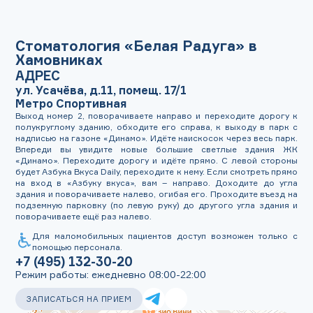
Стоматология «Белая Радуга» в
Хамовниках
АДРЕС
ул. Усачёва, д.11, помещ. 17/1
Метро
Спортивная
Выход номер 2, поворачиваете направо и переходите дорогу к
полукруглому зданию, обходите его справа, к выходу в парк с
надписью на газоне «Динамо». Идёте наискосок через весь парк.
Впереди вы увидите новые большие светлые здания ЖК
«Динамо». Переходите дорогу и идёте прямо. С левой стороны
будет Азбука Вкуса Daily, переходите к нему. Если смотреть прямо
на вход в «Азбуку вкуса», вам – направо. Доходите до угла
здания и поворачиваете налево, огибая его. Проходите въезд на
подземную парковку (по левую руку) до другого угла здания и
поворачиваете ещё раз налево.
Для маломобильных пациентов доступ возможен только с
помощью персонала.
+7 (495) 132-30-20
Режим работы: ежедневно
08:00-22:00
ЗАПИСАТЬСЯ НА ПРИЕМ