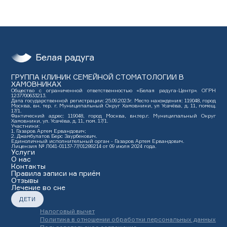
ГРУППА КЛИНИК СЕМЕЙНОЙ СТОМАТОЛОГИИ
В
ХАМОВНИКАХ
Общество с ограниченной ответственностью «Белая радуга-Центр». ОГРН
1237700633213.
Дата государственной регистрации: 25.09.2023г. Место нахождения: 119048, город
Москва, вн. тер. г. Муниципальный Округ Хамовники, ул Усачёва, д. 11, помещ.
17/1.
Фактический адрес: 119048, город Москва, вн.тер.г. Муниципальный Округ
Хамовники, ул. Усачёва, д. 11, пом. 17/1.
Участники:
1. Газаров Артем Ервандович;
2. Джамбулатов Берс Заурбекович.
Единоличный исполнительный орган - Газаров Артем Ервандович.
Лицензия № Л041-01137-77/01289214 от 09 июля 2024 года.
Услуги
О нас
Контакты
Правила записи на приём
Отзывы
Лечение во сне
ДЕТИ
Налоговый вычет
Политика в отношении обработки персональных данных